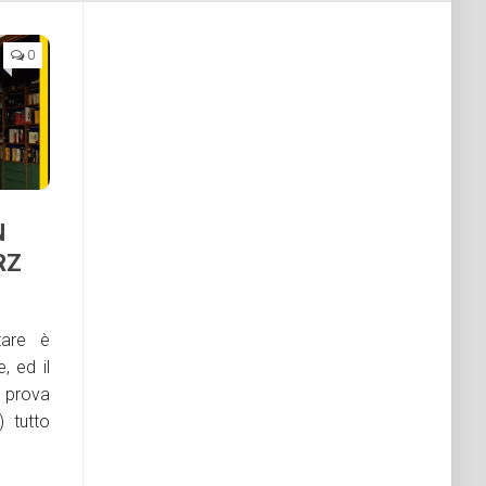
0
N
RZ
tare è
, ed il
 prova
 tutto