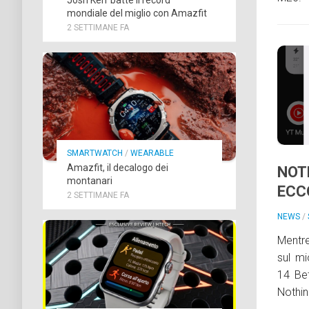
mondiale del miglio con Amazfit
2 SETTIMANE FA
SMARTWATCH
/
WEARABLE
Amazfit, il decalogo dei
NOT
montanari
ECC
2 SETTIMANE FA
NEWS
/
Mentre
sul m
14 Bet
Nothin