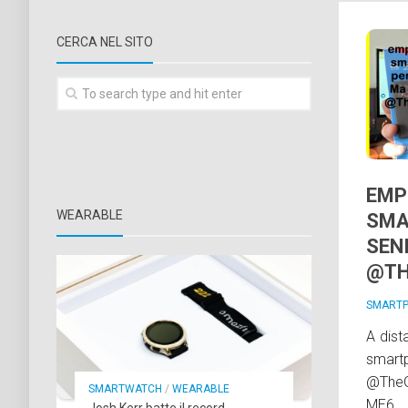
CERCA NEL SITO
EMP
WEARABLE
SMA
SEN
@TH
SMART
A dist
smart
@TheG
SMARTWATCH
/
WEARABLE
ME6.
Josh Kerr batte il record