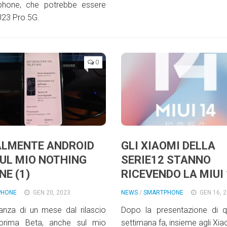
phone, che potrebbe essere
U23 Pro 5G.
0
ALMENTE ANDROID
GLI XIAOMI DELLA
SUL MIO NOTHING
SERIE12 STANNO
NE (1)
RICEVENDO LA MIUI
PHONE
GEN 20, 2023
NEWS
/
SMARTPHONE
GEN 16, 
anza di un mese dal rilascio
Dopo la presentazione di q
 prima Beta, anche sul mio
settimana fa, insieme agli Xia