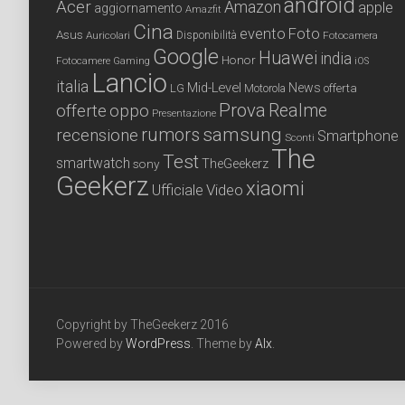
android
Acer
Amazon
apple
aggiornamento
Amazfit
Cina
Foto
evento
Asus
Auricolari
Disponibilità
Fotocamera
Google
Huawei
india
Honor
Fotocamere
Gaming
iOS
Lancio
italia
Mid-Level
News
LG
offerta
Motorola
Prova
Realme
offerte
oppo
Presentazione
samsung
recensione
rumors
Smartphone
Sconti
The
Test
smartwatch
sony
TheGeekerz
Geekerz
xiaomi
Ufficiale
Video
Copyright by TheGeekerz 2016
Powered by
WordPress
. Theme by
Alx
.