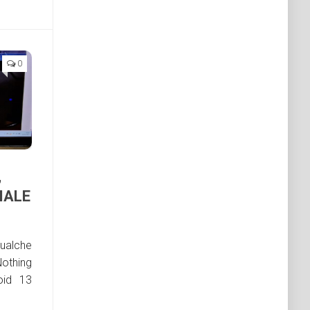
0
,
IALE
qualche
Nothing
oid 13