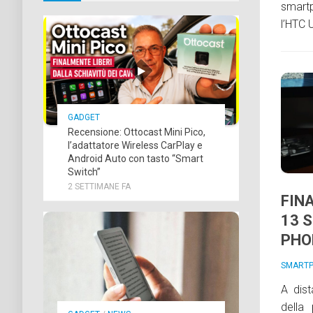
smart
l’HTC 
GADGET
Recensione: Ottocast Mini Pico,
l’adattatore Wireless CarPlay e
Android Auto con tasto “Smart
Switch”
2 SETTIMANE FA
FIN
13 
PHO
SMART
A dist
della