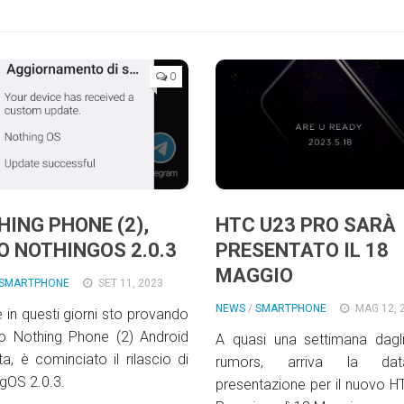
0
HING PHONE (2),
HTC U23 PRO SARÀ
O NOTHINGOS 2.0.3
PRESENTATO IL 18
MAGGIO
SMARTPHONE
SET 11, 2023
NEWS
/
SMARTPHONE
MAG 12, 
 in questi giorni sto provando
io Nothing Phone (2) Android
A quasi una settimana dagli
a, è cominciato il rilascio di
rumors, arriva la da
gOS 2.0.3.
presentazione per il nuovo 