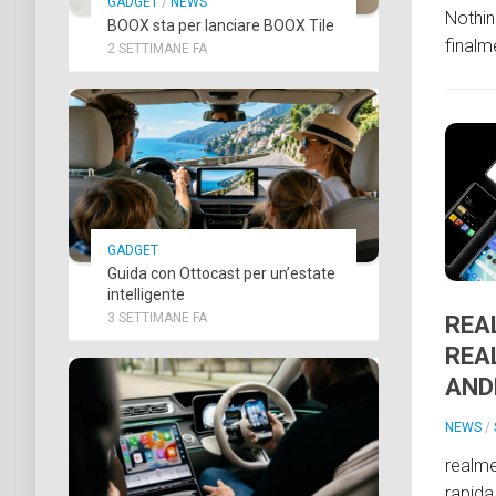
GADGET
/
NEWS
Nothi
BOOX sta per lanciare BOOX Tile
finalm
2 SETTIMANE FA
GADGET
Guida con Ottocast per un’estate
intelligente
3 SETTIMANE FA
REA
REAL
AND
NEWS
/
realme
rapida