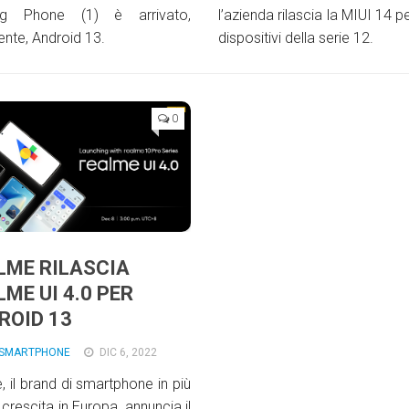
ng Phone (1) è arrivato,
l’azienda rilascia la MIUI 14 per
ente, Android 13.
dispositivi della serie 12.
0
LME RILASCIA
ME UI 4.0 PER
ROID 13
SMARTPHONE
DIC 6, 2022
, il brand di smartphone in più
 crescita in Europa, annuncia il