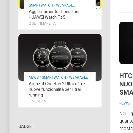
SMARTWATCH
/
WEARABLE
Aggiornamento di peso per
HUAWEI Watch Fit 5
2 SETTIMANE FA
HTC
NEWS
/
SMARTWATCH
/
WEARABLE
NUO
Amazfit Cheetah 2 Ultra offre
nuove funzionalità per il trail
SMA
running
1 MESE FA
NEWS
/
Nei g
quan
GADGET
mostr