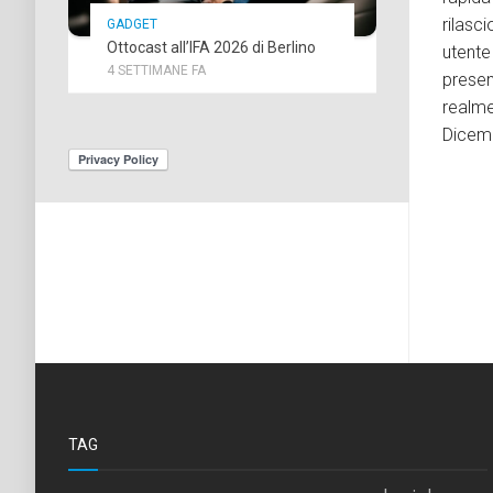
rilasc
GADGET
Ottocast all’IFA 2026 di Berlino
utent
4 SETTIMANE FA
presen
realm
Dicem
TAG