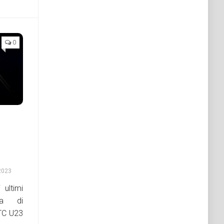
0
2023
 ultimi
ta di
HTC U23