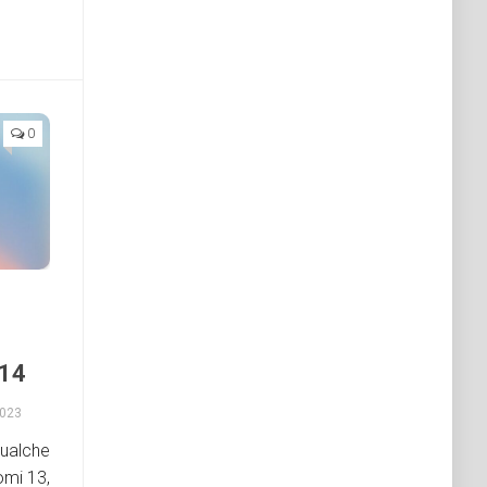
0
 14
2023
ualche
omi 13,