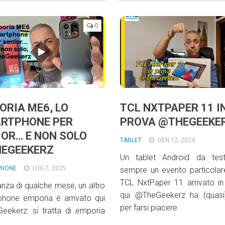
0
ORIA ME6, LO
TCL NXTPAPER 11 I
RTPHONE PER
PROVA @THEGEEKE
IOR… E NON SOLO
TABLET
GEN 12, 2024
EGEEKERZ
Un tablet Android da tes
PHONE
LUG 7, 2025
sempre un evento particolare
TCL NxtPaper 11 arrivato in
anza di qualche mese, un altro
qui @TheGeekerz ha (quasi)
phone emporia è arrivato qui
per farsi piacere.
eekerz: si tratta di emporia