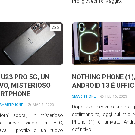
Pro: giovedì 18 Maggio.
0
 U23 PRO 5G, UN
NOTHING PHONE (1)
VO, MISTERIOSO
ANDROID 13 È UFFIC
RTPHONE
SMARTPHONE
FEB 16, 2023
SMARTPHONE
MAG 7, 2023
Dopo aver ricevuto la beta 
settimana fa, oggi sul mio 
iorni scorsi, un misterioso
Phone (1) è arrivato Andr
to breve video di HTC,
definitivo.
ava il profilo di un nuovo