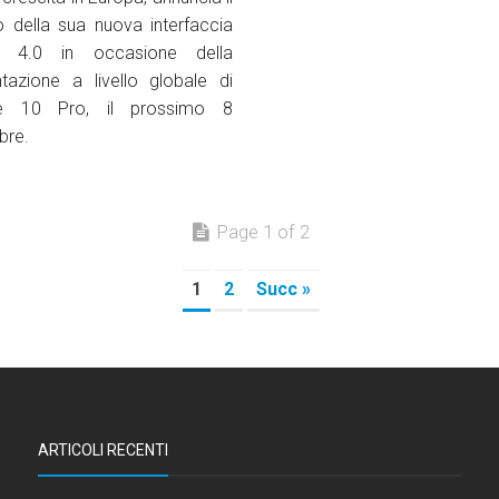
io della sua nuova interfaccia
e 4.0 in occasione della
tazione a livello globale di
e 10 Pro, il prossimo 8
bre.
Page 1 of 2
1
2
Succ »
ARTICOLI RECENTI