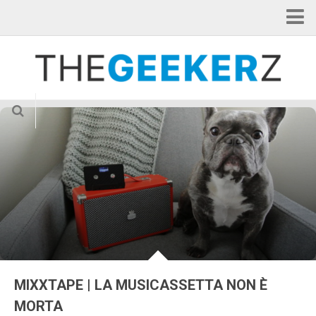
Home
Categorie
Applicazioni
Curiosità
Gadget
Hardware
Internet of Things
News
Smartphone
Tablet
MIXXTAPE | LA MUSICASSETTA NON È
TV & Cinema
MORTA
Videogame