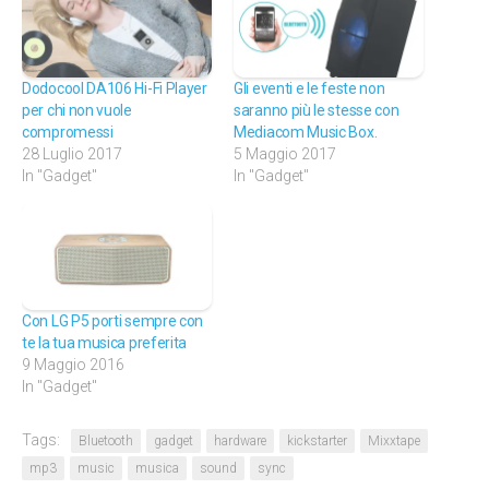
Dodocool DA106 Hi-Fi Player
Gli eventi e le feste non
per chi non vuole
saranno più le stesse con
compromessi
Mediacom Music Box.
28 Luglio 2017
5 Maggio 2017
In "Gadget"
In "Gadget"
Con LG P5 porti sempre con
te la tua musica preferita
9 Maggio 2016
In "Gadget"
Tags:
Bluetooth
gadget
hardware
kickstarter
Mixxtape
mp3
music
musica
sound
sync