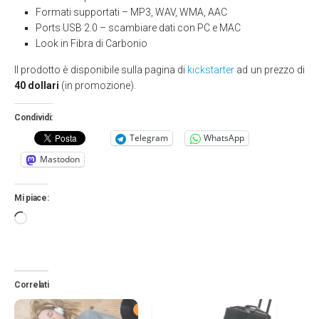
Formati supportati
– MP3, WAV, WMA, AAC
Ports USB 2.0
– scambiare dati con PC e MAC
Look in Fibra di Carbonio
Il prodotto è disponibile sulla pagina di
kickstarter
ad un prezzo di
40 dollari
(in promozione).
Condividi:
Telegram
WhatsApp
Mastodon
Mi piace:
Caricamento
in
corso…
Correlati