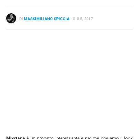
Wearable
Chi siamo
DI
MASSIMILIANO SPICCIA
· GIU 5, 2017
Contattaci
Informativa sull’uso dei cookie
Mixxtape
è un progetto interessante e per me che amo il look