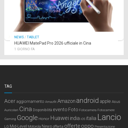
NEWS
/
TABLET
HUAWEI MatePad Pro 2026 ufficiale in Cina
1 GIORNO FA
TAG
android
Acer
Amazon
apple
aggiornamento
Asus
Amazfit
Cina
Foto
evento
Auricolari
Disponibilità
Fotocamera
Fotocamere
Lancio
Google
Huawei
india
italia
Honor
Gaming
iOS
offerte
oppo
Mid-Level
News
LG
offerta
Motorola
Presentazione