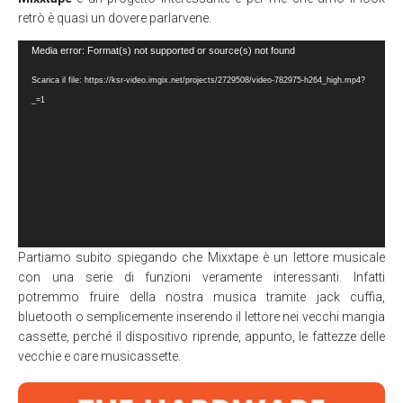
retrò è quasi un dovere parlarvene.
Video
Media error: Format(s) not supported or source(s) not found
Player
Scarica il file: https://ksr-video.imgix.net/projects/2729508/video-782975-h264_high.mp4?
_=1
Partiamo subito spiegando che Mixxtape è un lettore musicale
con una serie di funzioni veramente interessanti. Infatti
potremmo fruire della nostra musica tramite jack cuffia,
bluetooth o semplicemente inserendo il lettore nei vecchi mangia
cassette, perché il dispositivo riprende, appunto, le fattezze delle
vecchie e care musicassette.