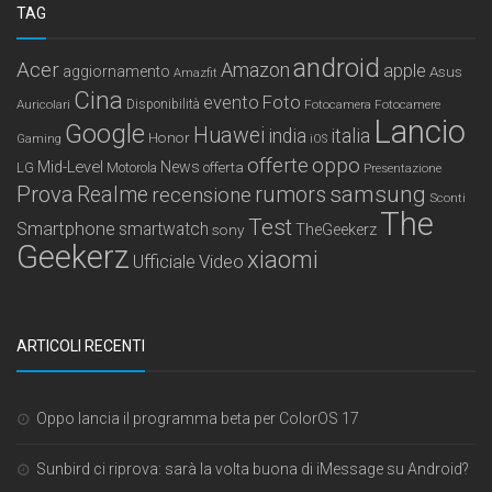
TAG
android
Acer
Amazon
apple
aggiornamento
Asus
Amazfit
Cina
Foto
evento
Auricolari
Disponibilità
Fotocamera
Fotocamere
Lancio
Google
Huawei
india
italia
Honor
Gaming
iOS
offerte
oppo
Mid-Level
News
LG
offerta
Motorola
Presentazione
samsung
Prova
Realme
recensione
rumors
Sconti
The
Test
Smartphone
smartwatch
sony
TheGeekerz
Geekerz
xiaomi
Ufficiale
Video
ARTICOLI RECENTI
Oppo lancia il programma beta per ColorOS 17
Sunbird ci riprova: sarà la volta buona di iMessage su Android?