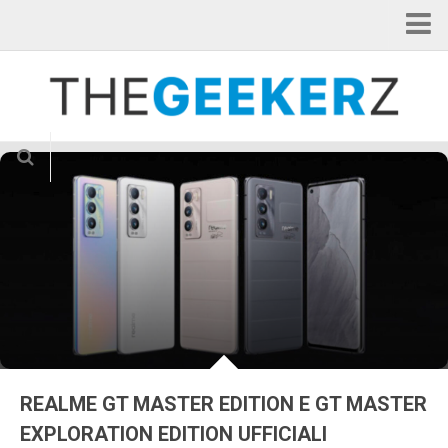
Home
Categorie
Applicazioni
Curiosità
Gadget
Hardware
Internet of Things
News
Smartphone
Tablet
REALME GT MASTER EDITION E GT MASTER
TV & Cinema
EXPLORATION EDITION UFFICIALI
Videogame