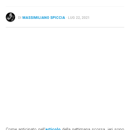
Wearable
Chi siamo
DI
MASSIMILIANO SPICCIA
· LUG 22, 2021
Contattaci
Informativa sull’uso dei cookie
Come anticipato nell’
articolo
della settimana scorsa, ieri sono