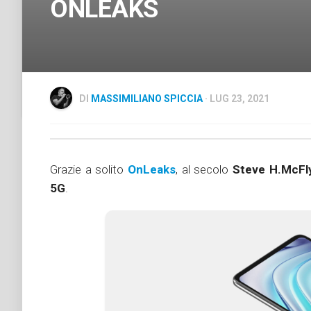
ONLEAKS
DI
MASSIMILIANO SPICCIA
· LUG 23, 2021
Grazie a solito
OnLeaks
, al secolo
Steve H.McFl
5G
.