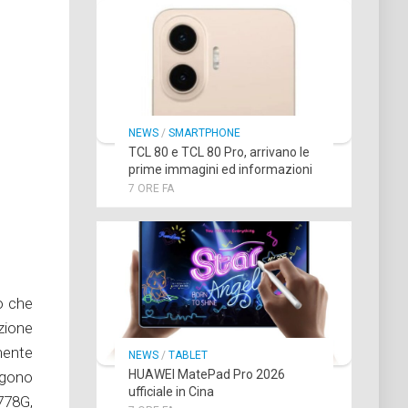
NEWS
/
SMARTPHONE
TCL 80 e TCL 80 Pro, arrivano le
prime immagini ed informazioni
7 ORE FA
o che
uzione
lmente
NEWS
/
TABLET
HUAWEI MatePad Pro 2026
ungono
ufficiale in Cina
778G,