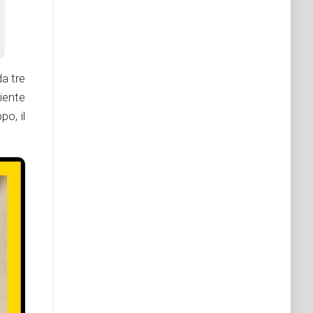
a tre
iente
po, il