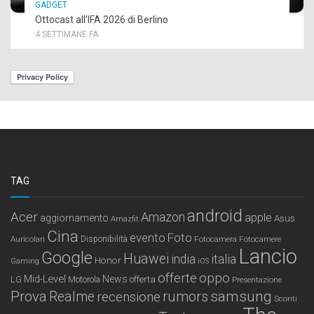
GADGET
Ottocast all’IFA 2026 di Berlino
4 SETTIMANE FA
TAG
android
Acer
Amazon
apple
aggiornamento
Asus
Amazfit
Cina
Foto
evento
Auricolari
Disponibilità
Fotocamera
Fotocamere
Lancio
Google
Huawei
india
italia
Honor
Gaming
iOS
offerte
oppo
Mid-Level
News
LG
offerta
Motorola
Presentazione
samsung
Prova
Realme
recensione
rumors
Sconti