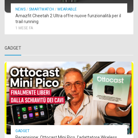
NEWS
/
SMARTWATCH
/
WEARABLE
Amazfit Cheetah 2 Ultra offre nuove funzionalità per il
trail running
1 MESE FA
GADGET
GADGET
Recensione: Ottocast Mini Pico, l’adattatore Wireless