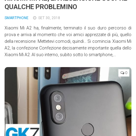
QUALCHE PROBLEMINO
Wearable
Chi siamo
SMARTPHONE
SET 30, 2018
Xiaomi Mi A2 ha, finalmente, terminato il suo duro percorso di
Contattaci
prova e arriva al momento che voi amici apprezzate di più, quello
Informativa sull’uso dei cookie
della recensione. Mettetevi comodi, quindi… Si comincia. Xiaomi Mi
A2, la confezione Confezione decisamente importante quella dello
Xiaomi Mi A2. Al suo interno, subito sotto lo smartphone,...
0