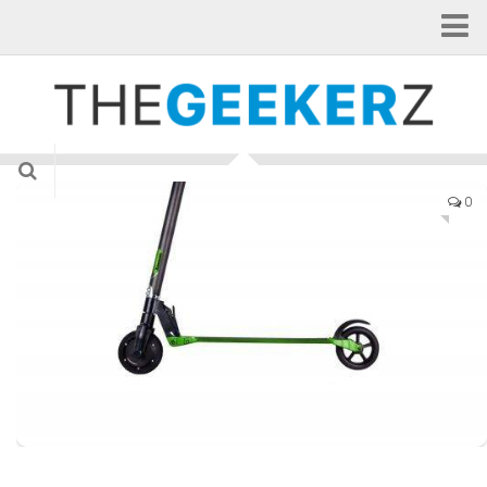
Home
Categorie
Applicazioni
Curiosità
0
Gadget
Hardware
Internet of Things
News
Smartphone
Tablet
TV & Cinema
Videogame