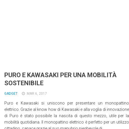
Wearable
Chi siamo
Contattaci
Informativa sull’uso dei cookie
PURO E KAWASAKI PER UNA MOBILITÀ
SOSTENIBILE
GADGET
MAR 6, 2017
Puro e Kawasaki si uniscono per presentare un monopattino
elettrico. Grazie al know how di Kawasaki e alla voglia di innovazione
di Puro è stato possibile la nascita di questo mezzo, utile per la
mobilità quotidiana. Il monopattino elettrico è perfetto per un utilizzo
cittadino, capace grazie al suo manubrio pieghevole di...