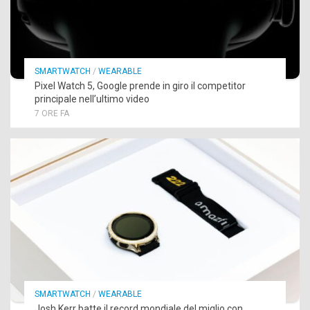
SMARTWATCH
/
WEARABLE
Pixel Watch 5, Google prende in giro il competitor
principale nell’ultimo video
7 ORE FA
SMARTWATCH
/
WEARABLE
Josh Kerr batte il record mondiale del miglio con