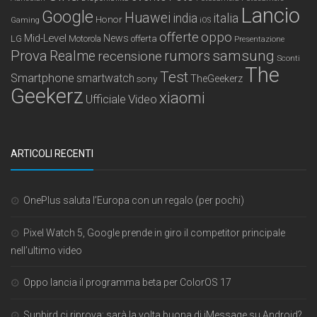
Lancio
Google
Huawei
india
italia
Honor
Gaming
iOS
offerte
oppo
Mid-Level
News
LG
offerta
Motorola
Presentazione
samsung
Prova
Realme
recensione
rumors
Sconti
The
Test
Smartphone
smartwatch
sony
TheGeekerz
Geekerz
xiaomi
Ufficiale
Video
ARTICOLI RECENTI
OnePlus saluta l’Europa con un regalo (per pochi)
Pixel Watch 5, Google prende in giro il competitor principale
nell’ultimo video
Oppo lancia il programma beta per ColorOS 17
Sunbird ci riprova: sarà la volta buona di iMessage su Android?