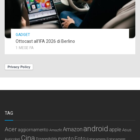
GADGET
Ottocast all’IFA 2026 di Berlino
1 MESE FA
TAG
android
Acer
Amazon
apple
aggiornamento
Asus
Amazfit
Cina
Foto
evento
Auricolari
Disponibilità
Fotocamera
Fotocamere