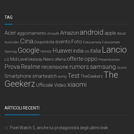
TAG
android
Acer
Amazon
apple
aggiornamento
Asus
Amazfit
Cina
Foto
evento
Auricolari
Disponibilità
Fotocamera
Fotocamere
Lancio
Google
Huawei
india
italia
Honor
Gaming
iOS
offerte
oppo
Mid-Level
News
LG
offerta
Motorola
Presentazione
samsung
Prova
Realme
recensione
rumors
Sconti
The
Test
Smartphone
smartwatch
sony
TheGeekerz
Geekerz
xiaomi
Ufficiale
Video
ARTICOLI RECENTI
Pixel Watch 5, anche lui protagonista degli ultimi leak