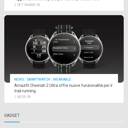
2 SETTIMANE FA
NEWS
/
SMARTWATCH
/
WEARABLE
Amazfit Cheetah 2 Ultra offre nuove funzionalità per il
trail running
1 MESE FA
GADGET