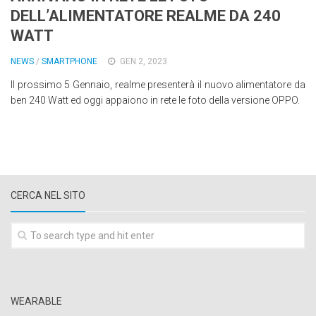
DELL’ALIMENTATORE REALME DA 240
Wearable
WATT
Chi siamo
NEWS
/
SMARTPHONE
GEN 2, 2023
Contattaci
Il prossimo 5 Gennaio, realme presenterà il nuovo alimentatore da
Informativa sull’uso dei cookie
ben 240 Watt ed oggi appaiono in rete le foto della versione OPPO.
CERCA NEL SITO
WEARABLE