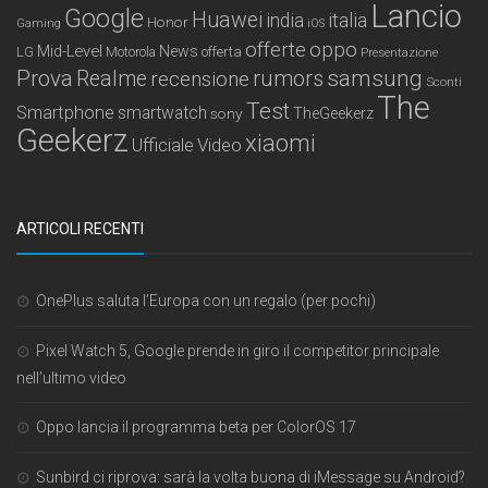
Lancio
Google
Huawei
india
italia
Honor
Gaming
iOS
offerte
oppo
Mid-Level
News
LG
offerta
Motorola
Presentazione
samsung
Prova
Realme
recensione
rumors
Sconti
The
Test
Smartphone
smartwatch
sony
TheGeekerz
Geekerz
xiaomi
Ufficiale
Video
ARTICOLI RECENTI
OnePlus saluta l’Europa con un regalo (per pochi)
Pixel Watch 5, Google prende in giro il competitor principale
nell’ultimo video
Oppo lancia il programma beta per ColorOS 17
Sunbird ci riprova: sarà la volta buona di iMessage su Android?