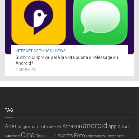
INTERNET OF THINGS
/
NEWS
Sunbird ci riprova: sarà la volta buona di iMessage su
Android?
2 GIORNI FA
TAG
android
Acer
Amazon
apple
aggiornamento
Asus
Amazfit
Cina
Foto
evento
Auricolari
Disponibilità
Fotocamera
Fotocamere