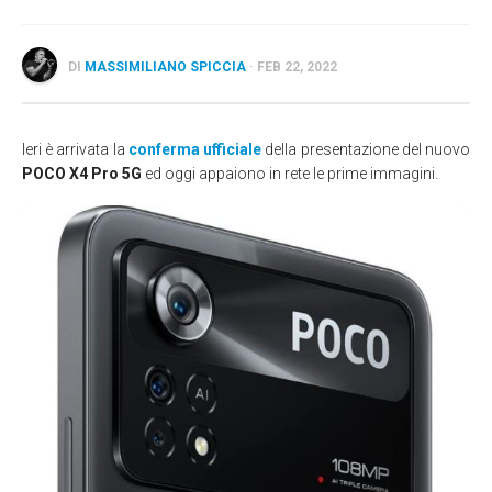
Wearable
Chi siamo
DI
MASSIMILIANO SPICCIA
· FEB 22, 2022
Contattaci
Informativa sull’uso dei cookie
Ieri è arrivata la
conferma ufficiale
della presentazione del nuovo
POCO X4 Pro 5G
ed oggi appaiono in rete le prime immagini.