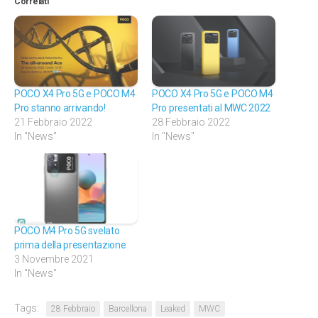
Correlati
POCO X4 Pro 5G e POCO M4
POCO X4 Pro 5G e POCO M4
Pro stanno arrivando!
Pro presentati al MWC 2022
21 Febbraio 2022
28 Febbraio 2022
In "News"
In "News"
POCO M4 Pro 5G svelato
prima della presentazione
3 Novembre 2021
In "News"
Tags:
28 Febbraio
Barcellona
Leaked
MWC