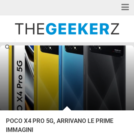
Home
Categorie
Applicazioni
Curiosità
Gadget
Hardware
Internet of Things
News
Smartphone
Tablet
POCO X4 PRO 5G, ARRIVANO LE PRIME
TV & Cinema
IMMAGINI
Videogame