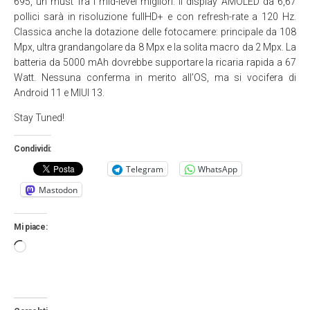
695, un must fra i mid-level migliori. Il display AMOLED da 6,67
pollici sarà in risoluzione fullHD+ e con refresh-rate a 120 Hz.
Classica anche la dotazione delle fotocamere: principale da 108
Mpx, ultra grandangolare da 8 Mpx e la solita macro da 2 Mpx. La
batteria da 5000 mAh dovrebbe supportare la ricaria rapida a 67
Watt. Nessuna conferma in merito all’OS, ma si vocifera di
Android 11 e MIUI 13.
Stay Tuned!
Condividi:
Telegram
WhatsApp
Mastodon
Mi piace:
Caricamento
in
corso…