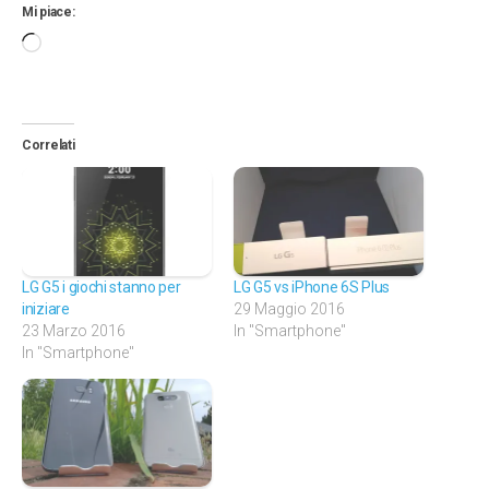
Mi piace:
Caricamento
in
corso…
Correlati
LG G5 i giochi stanno per
LG G5 vs iPhone 6S Plus
iniziare
29 Maggio 2016
23 Marzo 2016
In "Smartphone"
In "Smartphone"