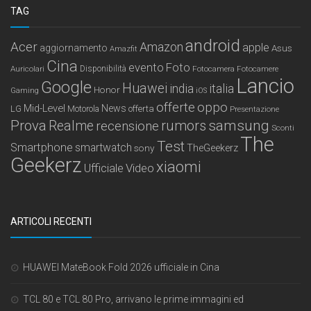
TAG
android
Acer
Amazon
apple
aggiornamento
Asus
Amazfit
Cina
Foto
evento
Auricolari
Disponibilità
Fotocamera
Fotocamere
Lancio
Google
Huawei
india
italia
Honor
Gaming
iOS
offerte
oppo
Mid-Level
News
LG
offerta
Motorola
Presentazione
samsung
Prova
Realme
recensione
rumors
Sconti
The
Test
Smartphone
smartwatch
sony
TheGeekerz
Geekerz
xiaomi
Ufficiale
Video
ARTICOLI RECENTI
HUAWEI MateBook Fold 2026 ufficiale in Cina
TCL 80 e TCL 80 Pro, arrivano le prime immagini ed