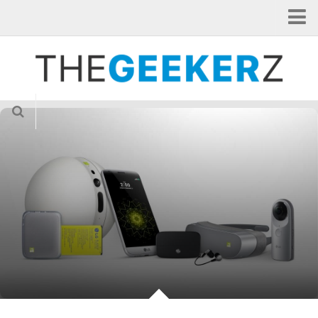
Home
Categorie
Applicazioni
Curiosità
Gadget
Hardware
Internet of Things
News
Smartphone
Tablet
TV & Cinema
Videogame