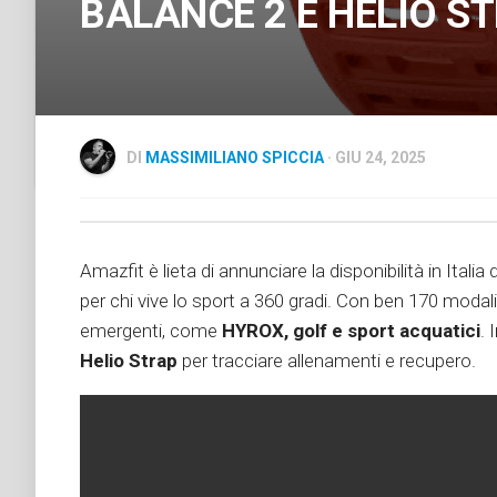
BALANCE 2 E HELIO S
DI
MASSIMILIANO SPICCIA
· GIU 24, 2025
Amazfit è lieta di annunciare la disponibilità in Ital
per chi vive lo sport a 360 gradi. Con ben 170 modalit
emergenti, come
HYROX, golf e sport acquatici
. 
Helio Strap
per tracciare allenamenti e recupero.