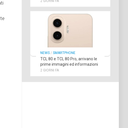
2 GIORNI FA
ti
nte
NEWS
/
SMARTPHONE
TCL 80 e TCL 80 Pro, arrivano le
prime immagini ed informazioni
2 GIORNI FA