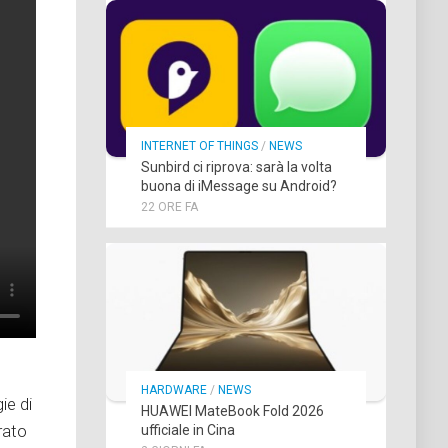
INTERNET OF THINGS
/
NEWS
Sunbird ci riprova: sarà la volta
buona di iMessage su Android?
22 ORE FA
HARDWARE
/
NEWS
ie di
HUAWEI MateBook Fold 2026
rato
ufficiale in Cina