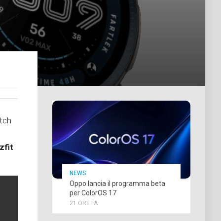
tch
zfit
NEWS
Oppo lancia il programma beta
per ColorOS 17
21 ORE FA