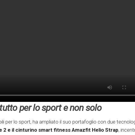
tutto per lo sport e non solo
i per lo sport, ha ampliato il suo portafoglio con due tecnolog
2 e il cinturino smart fitness Amazfit Helio Strap
, incent