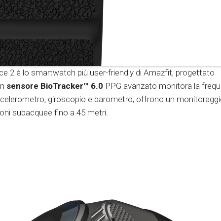
ce 2 è lo smartwatch più user-friendly di Amazfit, progettato
Un
sensore BioTracker™ 6.0
PPG avanzato monitora la freq
i accelerometro, giroscopio e barometro, offrono un monitoragg
oni subacquee fino a 45 metri.