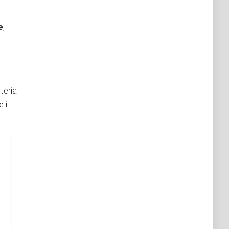
e
,
teria
 il