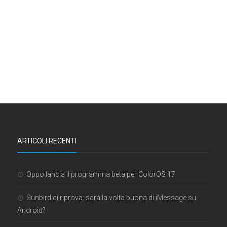
ARTICOLI RECENTI
Oppo lancia il programma beta per ColorOS 17
Sunbird ci riprova: sarà la volta buona di iMessage su
Android?