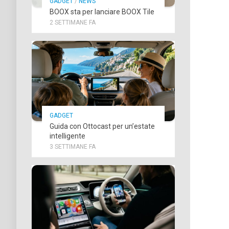
GADGET
/
NEWS
BOOX sta per lanciare BOOX Tile
2 SETTIMANE FA
GADGET
Guida con Ottocast per un’estate
intelligente
3 SETTIMANE FA