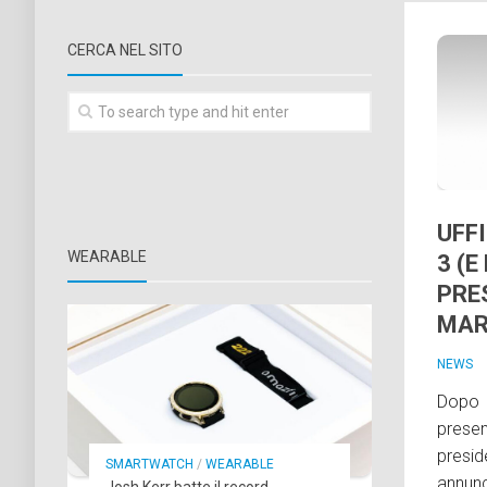
CERCA NEL SITO
UFFI
WEARABLE
3 (E
PRES
MA
NEWS
Dopo a
presen
presid
SMARTWATCH
/
WEARABLE
annunci
Josh Kerr batte il record