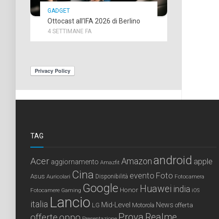
GADGET
Ottocast all’IFA 2026 di Berlino
4 SETTIMANE FA
TAG
android
Acer
Amazon
apple
aggiornamento
Amazfit
Cina
Foto
evento
Asus
Auricolari
Disponibilità
Fotocamera
Google
Huawei
india
Honor
Fotocamere
Gaming
iOS
Lancio
italia
Mid-Level
News
LG
offerta
Motorola
Prova
Realme
offerte
oppo
Presentazione