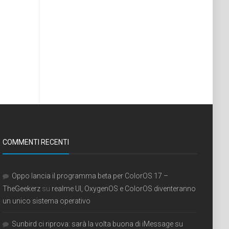
COMMENTI RECENTI
Oppo lancia il programma beta per ColorOS 17 –
TheGeekerz
su
realme UI, OxygenOS e ColorOS diventeranno
un unico sistema operativo
Sunbird ci riprova: sarà la volta buona di iMessage su