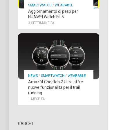
SMARTWATCH
/
WEARABLE
Aggiornamento di peso per
HUAWEI Watch Fit 5
3 SETTIMANE FA
NEWS
/
SMARTWATCH
/
WEARABLE
Amazfit Cheetah 2 Ultra offre
nuove funzionalità per il trail
running
1 MESE FA
GADGET