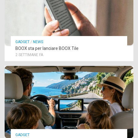
GADGET
/
NEWS
BOOX sta per lanciare BOOX Tile
2 SETTIMANE FA
GADGET