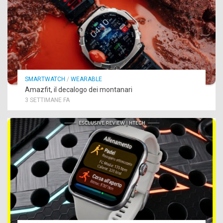
SMARTWATCH
/
WEARABLE
Amazfit, il decalogo dei montanari
3 SETTIMANE FA