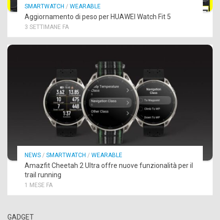
SMARTWATCH
/
WEARABLE
Aggiornamento di peso per HUAWEI Watch Fit 5
3 SETTIMANE FA
NEWS
/
SMARTWATCH
/
WEARABLE
Amazfit Cheetah 2 Ultra offre nuove funzionalità per il
trail running
1 MESE FA
GADGET