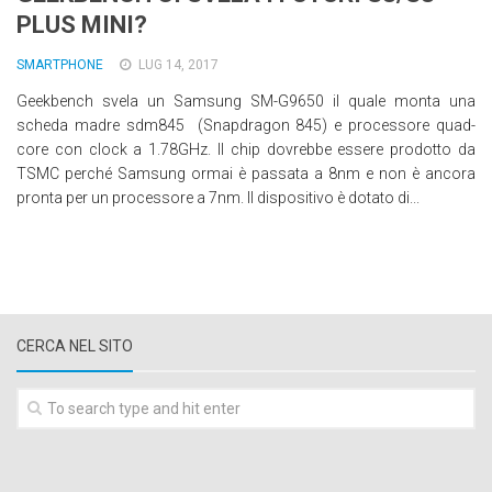
PLUS MINI?
Wearable
Chi siamo
SMARTPHONE
LUG 14, 2017
Geekbench svela un Samsung SM-G9650 il quale monta una
Contattaci
scheda madre sdm845 (Snapdragon 845) e processore quad-
Informativa sull’uso dei cookie
core con clock a 1.78GHz. Il chip dovrebbe essere prodotto da
TSMC perché Samsung ormai è passata a 8nm e non è ancora
pronta per un processore a 7nm. Il dispositivo è dotato di...
CERCA NEL SITO