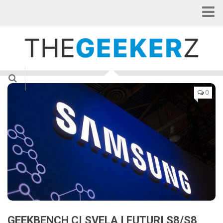
Home
Categorie
Applicazioni
Curiosità
0
Gadget
Hardware
Internet of Things
News
Smartphone
Tablet
TV & Cinema
Videogame
GEEKBENCH CI SVELA I FUTURI S8/S8