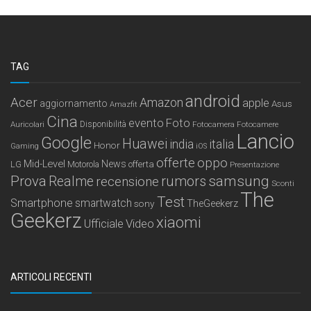
TAG
android
Acer
Amazon
apple
aggiornamento
Asus
Amazfit
Cina
Foto
evento
Auricolari
Disponibilità
Fotocamera
Fotocamere
Lancio
Google
Huawei
india
italia
Honor
Gaming
iOS
offerte
oppo
Mid-Level
News
LG
offerta
Motorola
Presentazione
samsung
Prova
Realme
recensione
rumors
Sconti
The
Test
Smartphone
smartwatch
sony
TheGeekerz
Geekerz
xiaomi
Ufficiale
Video
ARTICOLI RECENTI