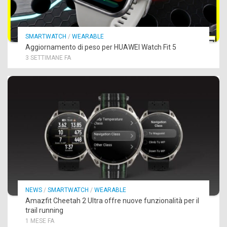
SMARTWATCH
/
WEARABLE
Aggiornamento di peso per HUAWEI Watch Fit 5
3 SETTIMANE FA
NEWS
/
SMARTWATCH
/
WEARABLE
Amazfit Cheetah 2 Ultra offre nuove funzionalità per il
trail running
1 MESE FA