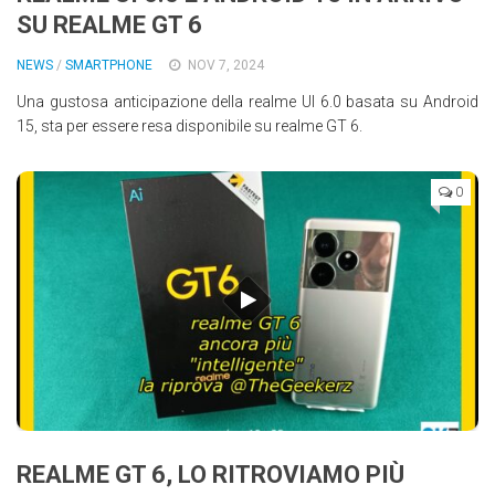
SU REALME GT 6
Wearable
Chi siamo
NEWS
/
SMARTPHONE
NOV 7, 2024
Una gustosa anticipazione della realme UI 6.0 basata su Android
Contattaci
15, sta per essere resa disponibile su realme GT 6.
Informativa sull’uso dei cookie
0
REALME GT 6, LO RITROVIAMO PIÙ