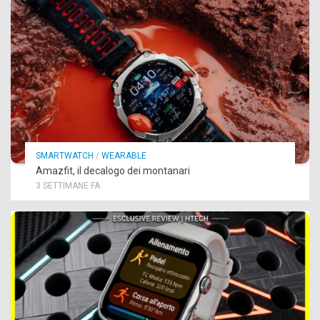
SMARTWATCH
/
WEARABLE
Amazfit, il decalogo dei montanari
3 SETTIMANE FA