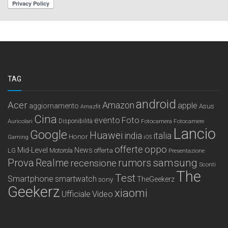
TAG
android
Acer
Amazon
apple
aggiornamento
Asus
Amazfit
Cina
Foto
evento
Auricolari
Disponibilità
Fotocamera
Fotocamere
Lancio
Google
Huawei
india
italia
Honor
Gaming
iOS
offerte
oppo
Mid-Level
News
LG
offerta
Motorola
Presentazione
samsung
Prova
Realme
recensione
rumors
Sconti
The
Test
Smartphone
smartwatch
sony
TheGeekerz
Geekerz
xiaomi
Ufficiale
Video