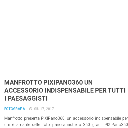
Wearable
Chi siamo
Contattaci
Informativa sull’uso dei cookie
MANFROTTO PIXIPANO360 UN
ACCESSORIO INDISPENSABILE PER TUTTI
I PAESAGGISTI
FOTOGRAFIA
GIU 17, 2017
Manfrotto presenta PIXIPano360, un accessorio indispensabile per
chi è amante delle foto panoramiche a 360 gradi. PIXIPano360