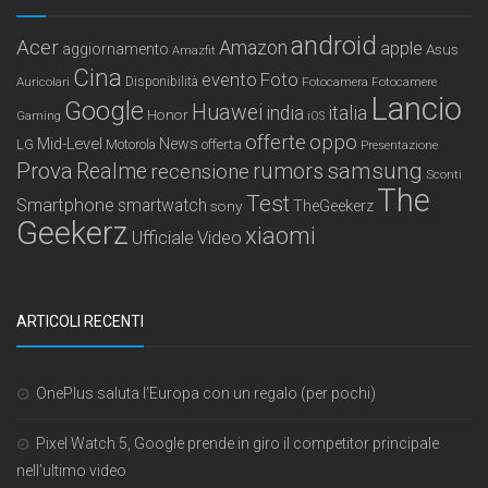
android
Acer
Amazon
apple
aggiornamento
Asus
Amazfit
Cina
Foto
evento
Auricolari
Disponibilità
Fotocamera
Fotocamere
Lancio
Google
Huawei
india
italia
Honor
Gaming
iOS
offerte
oppo
Mid-Level
News
LG
offerta
Motorola
Presentazione
samsung
Prova
Realme
recensione
rumors
Sconti
The
Test
Smartphone
smartwatch
sony
TheGeekerz
Geekerz
xiaomi
Ufficiale
Video
ARTICOLI RECENTI
OnePlus saluta l’Europa con un regalo (per pochi)
Pixel Watch 5, Google prende in giro il competitor principale
nell’ultimo video