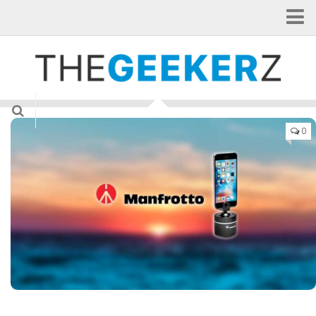
Home
Categorie
Applicazioni
Curiosità
0
Gadget
Hardware
Internet of Things
News
Smartphone
Tablet
TV & Cinema
Videogame