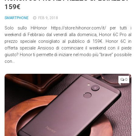
159€
Wearable
Chi siamo
SMARTPHONE
FEB 9, 2018
Solo sullo HiHonor https://store.hihonor.com/it/ per tutti i
Contattaci
weekend di Febbraio dal venerdì alla domenica, Honor 6C Pro al
Informativa sull’uso dei cookie
prezzo speciale consigliato al pubblico di 159€. Honor 6C in
offerta speciale Ansioso di cominciare il weekend con il piede
giusto? Honor ti permette di iniziare nel modo più “brave” possibile
con...
0