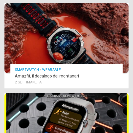
SMARTWATCH
/
WEARABLE
Amazfit, il decalogo dei montanari
2 SETTIMANE FA