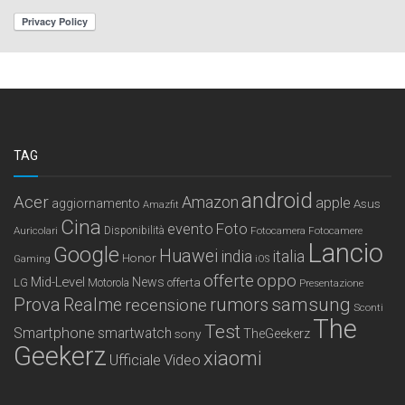
TAG
android
Acer
Amazon
apple
aggiornamento
Asus
Amazfit
Cina
Foto
evento
Auricolari
Disponibilità
Fotocamera
Fotocamere
Lancio
Google
Huawei
india
italia
Honor
Gaming
iOS
offerte
oppo
Mid-Level
News
LG
offerta
Motorola
Presentazione
samsung
Prova
Realme
recensione
rumors
Sconti
The
Test
Smartphone
smartwatch
sony
TheGeekerz
Geekerz
xiaomi
Ufficiale
Video