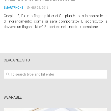
Wearable
SMARTPHONE
GIU 25, 2016
Chi siamo
Oneplus 3, l’ultimo flagship killer di Oneplus è sotto la nostra lente
di ingrandimento: come si sarà comportato? E soprattutto: è
Contattaci
davvero un flagship killer? Scopritelo nella nostra recensione.
Informativa sull’uso dei cookie
CERCA NEL SITO
WEARABLE