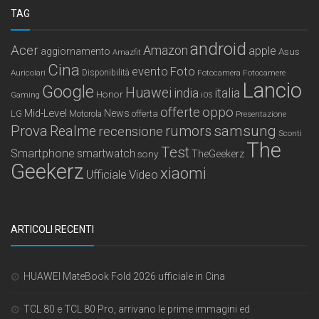
TAG
android
Acer
Amazon
apple
aggiornamento
Asus
Amazfit
Cina
Foto
evento
Auricolari
Disponibilità
Fotocamera
Fotocamere
Lancio
Google
Huawei
india
italia
Honor
Gaming
iOS
offerte
oppo
Mid-Level
News
LG
offerta
Motorola
Presentazione
samsung
Prova
Realme
recensione
rumors
Sconti
The
Test
Smartphone
smartwatch
sony
TheGeekerz
Geekerz
xiaomi
Ufficiale
Video
ARTICOLI RECENTI
HUAWEI MateBook Fold 2026 ufficiale in Cina
TCL 80 e TCL 80 Pro, arrivano le prime immagini ed