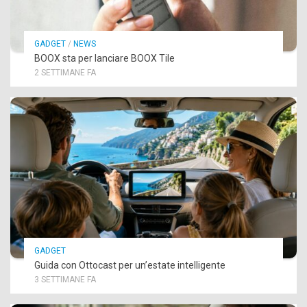
GADGET
/
NEWS
BOOX sta per lanciare BOOX Tile
2 SETTIMANE FA
GADGET
Guida con Ottocast per un’estate intelligente
3 SETTIMANE FA