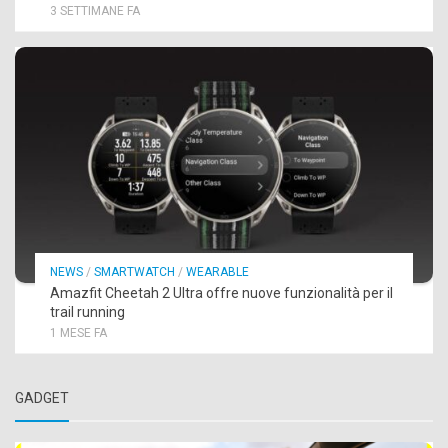
3 SETTIMANE FA
NEWS
/
SMARTWATCH
/
WEARABLE
Amazfit Cheetah 2 Ultra offre nuove funzionalità per il
trail running
1 MESE FA
GADGET