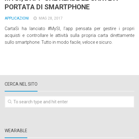
PORTATA DI SMARTPHONE
Wearable
Chi siamo
APPLICAZIONI
MAG 28, 2017
CartaSi ha lanciato #MySI, l’app pensata per gestire i propri
Contattaci
acquisti e controllare le attività sulla propria carta direttamente
Informativa sull’uso dei cookie
sullo smartphone. Tutto in modo facile, veloce e sicuro.
CERCA NEL SITO
WEARABLE