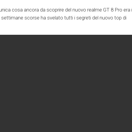
’unica cosa ancora da scoprire del nuovo realme GT 8 Pro era i
 settimane scorse ha svelato tutti i segreti del nuovo top di