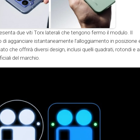
senta due viti Torx laterali che tengono fermo il modulo. Il
 di agganciare istantaneamente l’alloggiamento in posizione 
lato che offrirà diversi design, inclusi quelli quadrati, rotondi e a
iciali del marchio.