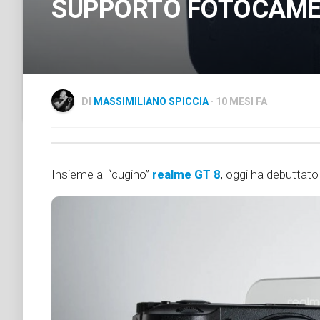
SUPPORTO FOTOCAME
DI
MASSIMILIANO SPICCIA
· 10 MESI FA
Insieme al “cugino”
realme GT 8
, oggi ha debuttato 