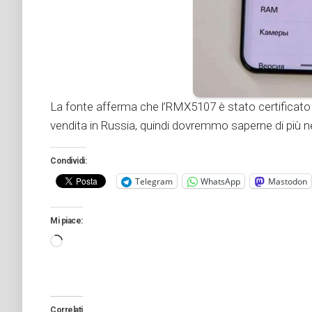
La fonte afferma che l’RMX5107 è stato certificato pe
vendita in Russia, quindi dovremmo saperne di più 
Condividi:
Telegram
WhatsApp
Mastodon
Mi piace:
Caricamento
in
corso…
Correlati