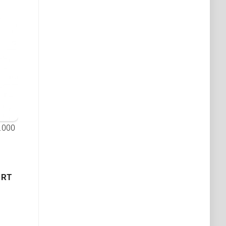
0.000
 RT