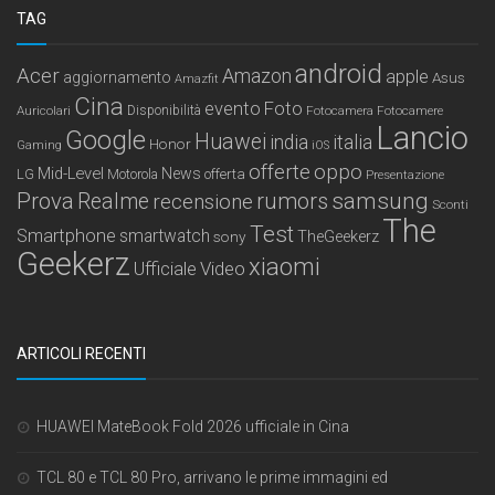
TAG
android
Acer
Amazon
apple
aggiornamento
Asus
Amazfit
Cina
Foto
evento
Auricolari
Disponibilità
Fotocamera
Fotocamere
Lancio
Google
Huawei
india
italia
Honor
Gaming
iOS
offerte
oppo
Mid-Level
News
LG
offerta
Motorola
Presentazione
samsung
Prova
Realme
recensione
rumors
Sconti
The
Test
Smartphone
smartwatch
sony
TheGeekerz
Geekerz
xiaomi
Ufficiale
Video
ARTICOLI RECENTI
HUAWEI MateBook Fold 2026 ufficiale in Cina
TCL 80 e TCL 80 Pro, arrivano le prime immagini ed