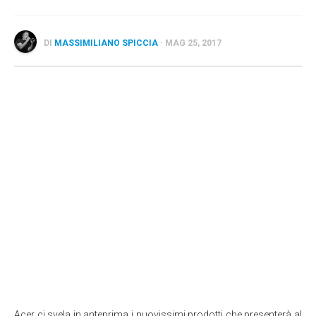
Wearable
Chi siamo
DI
MASSIMILIANO SPICCIA
· MAG 25, 2017
Contattaci
Informativa sull’uso dei cookie
Acer ci svela in anteprima i nuovissimi prodotti che presenterà al