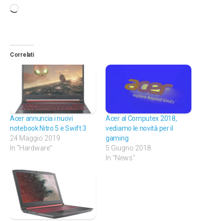
Caricamento
in
corso…
Correlati
Acer annuncia i nuovi
Acer al Computex 2018,
notebook Nitro 5 e Swift 3
vediamo le novità per il
24 Maggio 2019
gaming
In "Hardware"
5 Giugno 2018
In "News"