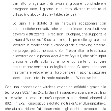
permettono agli utenti di lavorare, giocare, condividere e
disegnare tutto il giorno in quattro diverse modalità di
utilizzo (notebook, display, tablet e tenda).
Lo Spin 1 è dotato di un hardware eccezionale con
caratteristiche innovative che rendono l’esperienza di utilizzo
davvero elettrizzante. Il Precision Touchpad, che supporta le
azioni di Windows 10 su tutti i modelli, permette agli utenti di
lavorare in modo facile e veloce grazie al tracking preciso.
Per progetti più complessi, lo Spin 1 è perfettamente abilitato
a lavorare con la penna Acer Active Stylus1, che offre input
precisi e diretti sullo schermo e consente di scrivere
naturalmente come su un foglio di carta. Gli utenti possono
trasformare velocemente i loro pensieri in azione, catturare
idee rapidamente e in modo naturale con Windows Ink.
Con una connessione wireless veloce ed affidabile grazie alla
tecnologia 802.11ac 2×2, lo Spin 1 è capace di scaricare dati fino
a tre volte più velocemente3 rispetto ai tradizionali dispositivi
802.11n 2×2. Il dispositivo è dotato inoltre di Acer BluelightShield,
che aiuta a ridurre l’affaticamento degli occhi provocato dalla