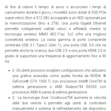
Al fine di ridurre il tempo di avvio e accorciare i tempi di
caricamento durante il gioco, i modelli2 sono dotati di SSD PCIe
super-veloci (fino a 512 GB) accoppiate a un HDD opzionale per
la memorizzazione (fino a 2TB). Una porta Gigabit Ethernet
permette collegamenti cablati veloci e affidabili, mentre la
tecnologia wireless MIMO 802.11ac 2×2 offre una migliore
connettività wireless. La vasta gamma di porte comprende
un’entrata USB 3.1 Type-C (Gen 1), una porta USB 3.0 che ne
permette anche la ricarica, due USB 2.0 e una porta HDMI 2.0 in
grado di supportare una frequenza di aggiornamento fino a 90
Hz.
 Gli utenti possono scegliere configurazioni che utilizzano
una grafica avanzata come quella fornita da NVIDIA ®
GeForce® GTX 1050 Ti con processori Intel® CoreTM di
settima generazione o AMD RadeonTM RX550 con
processori AMD A-series di settima generazione
 La tecnologia Acer CoolboostTM aumenta la velocità
delle due ventole e permette agli utenti di controllare
manualmente il sistema di raffreddamento del dispositivo