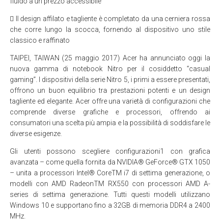
fluido a un prezzo accessibile
 Il design affilato e tagliente è completato da una cerniera rossa
che corre lungo la scocca, fornendo al dispositivo uno stile
classico e raffinato
TAIPEI, TAIWAN (25 maggio 2017) Acer ha annunciato oggi la
nuova gamma di notebook Nitro per il cosiddetto “casual
gaming”. I dispositivi della serie Nitro 5, i primi a essere presentati,
offrono un buon equilibrio tra prestazioni potenti e un design
tagliente ed elegante. Acer offre una varietà di configurazioni che
comprende diverse grafiche e processori, offrendo ai
consumatori una scelta più ampia e la possibilità di soddisfare le
diverse esigenze.
Gli utenti possono scegliere configurazioni1 con grafica
avanzata – come quella fornita da NVIDIA® GeForce® GTX 1050
– unita a processori Intel® CoreTM i7 di settima generazione, o
modelli con AMD RadeonTM RX550 con processori AMD A-
series di settima generazione. Tutti questi modelli utilizzano
Windows 10 e supportano fino a 32GB di memoria DDR4 a 2400
MHz.