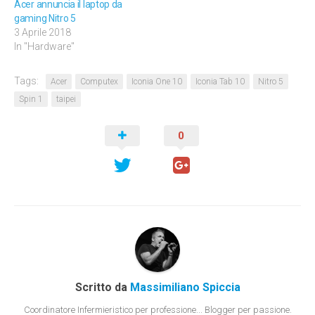
Acer annuncia il laptop da
gaming Nitro 5
3 Aprile 2018
In "Hardware"
Tags:
Acer
Computex
Iconia One 10
Iconia Tab 10
Nitro 5
Spin 1
taipei
0
Scritto da
Massimiliano Spiccia
Coordinatore Infermieristico per professione... Blogger per passione.