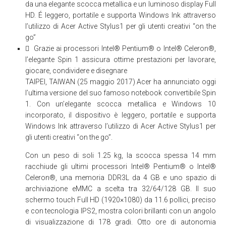
da una elegante scocca metallica e un luminoso display Full
HD. É leggero, portatile e supporta Windows Ink attraverso
l’utilizzo di Acer Active Stylus1 per gli utenti creativi “on the
go”
 Grazie ai processori Intel® Pentium® o Intel® Celeron®,
l’elegante Spin 1 assicura ottime prestazioni per lavorare,
giocare, condividere e disegnare
TAIPEI, TAIWAN (25 maggio 2017) Acer ha annunciato oggi
l’ultima versione del suo famoso notebook convertibile Spin
1. Con un’elegante scocca metallica e Windows 10
incorporato, il dispositivo è leggero, portatile e supporta
Windows Ink attraverso l’utilizzo di Acer Active Stylus1 per
gli utenti creativi “on the go”.
Con un peso di soli 1.25 kg, la scocca spessa 14 mm
racchiude gli ultimi processori Intel® Pentium® o Intel®
Celeron®, una memoria DDR3L da 4 GB e uno spazio di
archiviazione eMMC a scelta tra 32/64/128 GB. Il suo
schermo touch Full HD (1920×1080) da 11.6 pollici, preciso
e con tecnologia IPS2, mostra colori brillanti con un angolo
di visualizzazione di 178 gradi. Otto ore di autonomia