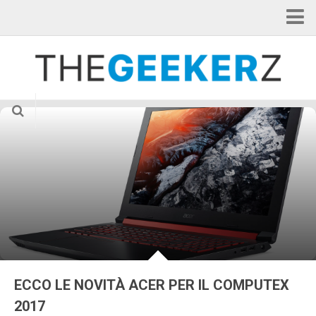
Home
Categorie
Applicazioni
Curiosità
Gadget
Hardware
Internet of Things
News
Smartphone
Tablet
ECCO LE NOVITÀ ACER PER IL COMPUTEX
TV & Cinema
2017
Videogame