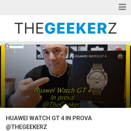
Home
Categorie
Applicazioni
Curiosità
Gadget
Hardware
Internet of Things
News
Smartphone
Tablet
HUAWEI WATCH GT 4 IN PROVA
TV & Cinema
@THEGEEKERZ
Videogame