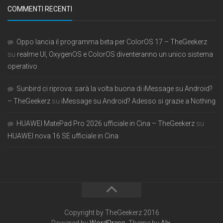
COMMENTI RECENTI
Oppo lancia il programma beta per ColorOS 17 – TheGeekerz
su
realme UI, OxygenOS e ColorOS diventeranno un unico sistema
operativo
Sunbird ci riprova: sarà la volta buona di iMessage su Android?
– TheGeekerz
su
iMessage su Android? Adesso si grazie a Nothing
HUAWEI MatePad Pro 2026 ufficiale in Cina – TheGeekerz
su
HUAWEI nova 16 SE ufficiale in Cina
Copyright by TheGeekerz 2016
Powered by
WordPress
. Theme by
Alx
.