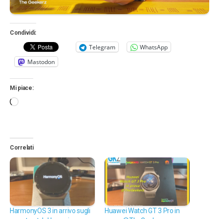
Condividi:
Telegram
WhatsApp
Mastodon
Mi piace:
Caricamento
in
corso…
Correlati
HarmonyOS 3 in arrivo sugli
Huawei Watch GT 3 Pro in