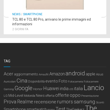
NEWS
/
SMARTPHONE
TCL 80 e TCL 80 Pro, arrivano le prime immagini ed
informazioni
2 GIORNI FA
TAG
android
Acer
Amazon
apple
aggiornamento
Asus
Amazfit
Cina
Foto
evento
Auricolari
Disponibilità
Fotocamera
Fotocamere
Lancio
Google
Huawei
india
italia
Honor
Gaming
iOS
offerte
oppo
Mid-Level
News
LG
offerta
Motorola
Presentazione
samsung
Prova
Realme
recensione
rumors
Sconti
The
Test
Smartphone
smartwatch
sony
TheGeekerz