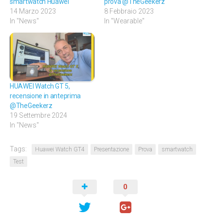
smartwatch Huawei
prova @TheGeekerz
14 Marzo 2023
8 Febbraio 2023
In "News"
In "Wearable"
HUAWEI Watch GT 5,
recensione in anteprima
@TheGeekerz
19 Settembre 2024
In "News"
Tags:
Huawei Watch GT4
Presentazione
Prova
smartwatch
Test
0