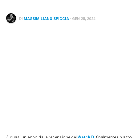
Wearable
Chi siamo
DI
MASSIMILIANO SPICCIA
· GEN 25, 2024
Contattaci
Informativa sull’uso dei cookie
A quasi un anno dalla recensione del
Watch D
, finalmente un altro