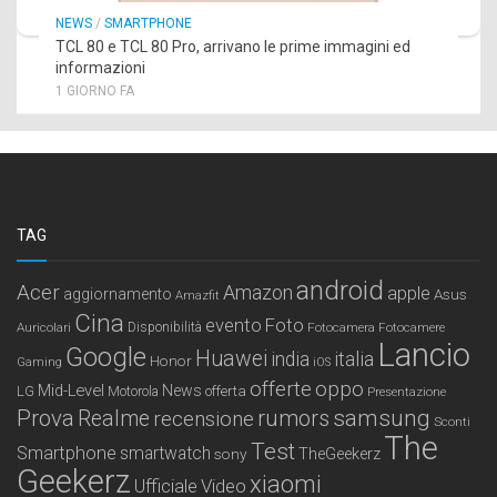
NEWS
/
SMARTPHONE
TCL 80 e TCL 80 Pro, arrivano le prime immagini ed
informazioni
1 GIORNO FA
TAG
android
Acer
Amazon
apple
aggiornamento
Asus
Amazfit
Cina
Foto
evento
Auricolari
Disponibilità
Fotocamera
Fotocamere
Lancio
Google
Huawei
india
italia
Honor
Gaming
iOS
offerte
oppo
Mid-Level
News
LG
offerta
Motorola
Presentazione
samsung
Prova
Realme
recensione
rumors
Sconti
The
Test
Smartphone
smartwatch
sony
TheGeekerz
Geekerz
xiaomi
Ufficiale
Video