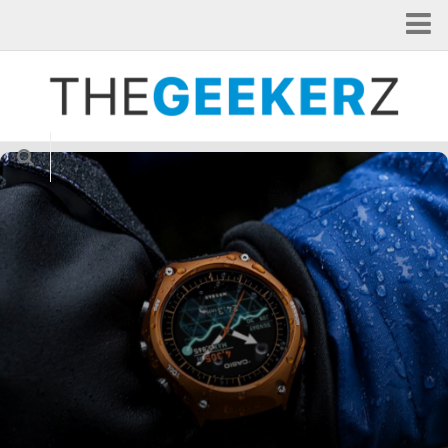
Home
Categorie
Applicazioni
Curiosità
Gadget
Hardware
Internet of Things
News
Smartphone
Tablet
TV & Cinema
Videogame