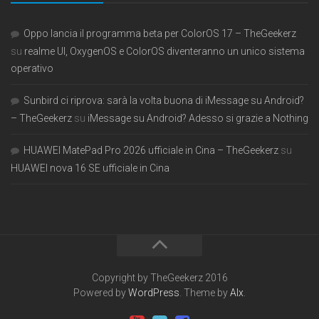
Oppo lancia il programma beta per ColorOS 17 – TheGeekerz
su
realme UI, OxygenOS e ColorOS diventeranno un unico sistema
operativo
Sunbird ci riprova: sarà la volta buona di iMessage su Android?
– TheGeekerz
su
iMessage su Android? Adesso si grazie a Nothing
HUAWEI MatePad Pro 2026 ufficiale in Cina – TheGeekerz
su
HUAWEI nova 16 SE ufficiale in Cina
Copyright by TheGeekerz 2016
Powered by
WordPress
. Theme by
Alx
.