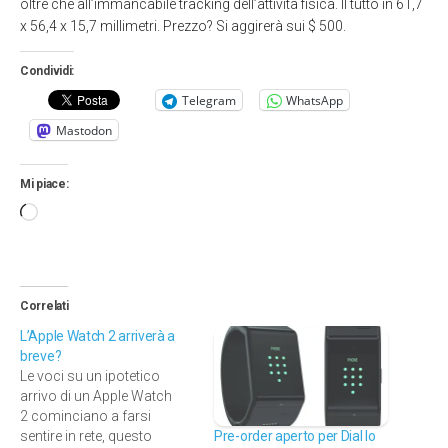
oltre che all’immancabile tracking dell’attività fisica. Il tutto in 61,7
x 56,4 x 15,7 millimetri. Prezzo? Si aggirerà sui $ 500.
Condividi:
Telegram
WhatsApp
Mastodon
Mi piace:
Caricamento
in
corso…
Correlati
L’Apple Watch 2 arriverà a
breve?
Le voci su un ipotetico
arrivo di un Apple Watch
2 cominciano a farsi
Pre-order aperto per Dial lo
sentire in rete, questo